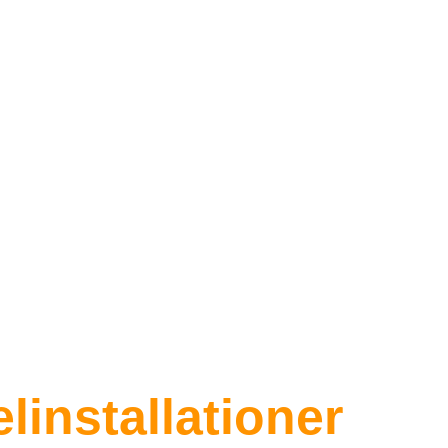
n – Din lokala
elinstallationer