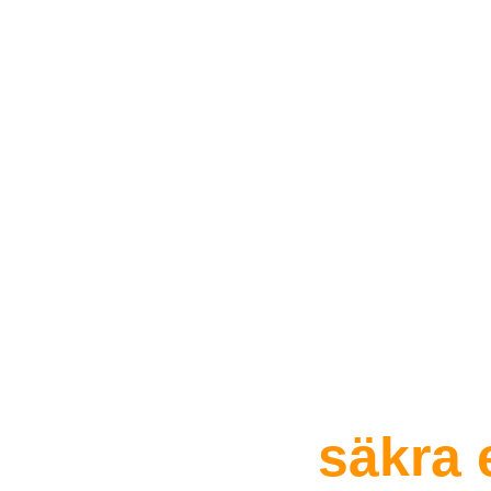
Elektriker Nykvar
partner för
säkra 