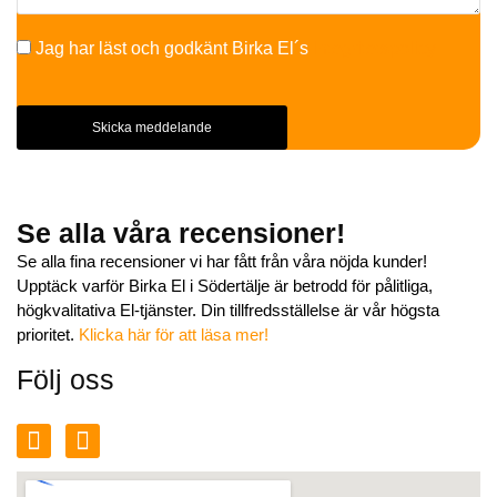
Jag har läst och godkänt Birka El´s
Integritetspolicy
Skicka meddelande
Se alla våra recensioner!
Se alla fina recensioner vi har fått från våra nöjda kunder!
Upptäck varför Birka El i Södertälje är betrodd för pålitliga,
högkvalitativa El-tjänster. Din tillfredsställelse är vår högsta
prioritet.
Klicka här för att läsa mer!
Följ oss