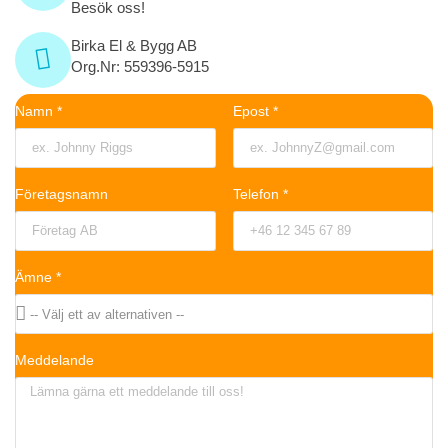
Besök oss!
Birka El & Bygg AB
Org.Nr: 559396-5915
Namn *
Epost *
Företagsnamn
Telefon *
Ämne *
Meddelande