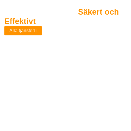
Installera Laddbox
Säkert och
Effektivt
med Birkael
Alla tjänster