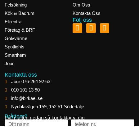
Felsökning
Om Oss
Kök & Badrum
Kontakta Oss
Följ oss
Elcentral
Företag & BRF
Golvvärme
Spotlights
Smarthem
Jour
Kontakta oss
Jour 076-264 92 63
010 101 13 90
info@birkael.se
Nydalavägen 159, 152 51 Södertälje
Bråttom?
Fyll i fälten nedan så kontaktar vi dig
Skicka in förfrågan