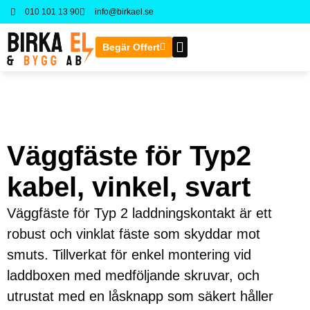
010 101 13 90
info@birkael.se
Begär Offert
Kontakta oss
Väggfäste för Typ2
kabel, vinkel, svart
Väggfäste för Typ 2 laddningskontakt är ett
robust och vinklat fäste som skyddar mot
smuts. Tillverkat för enkel montering vid
laddboxen med medföljande skruvar, och
utrustat med en låsknapp som säkert håller